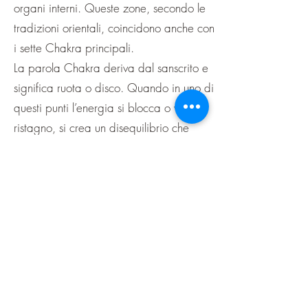
organi interni. Queste zone, secondo le
tradizioni orientali, coincidono anche con
i sette Chakra principali.
La parola Chakra deriva dal sanscrito e
significa ruota o disco. Quando in uno di
questi punti l’energia si blocca o vi è un
ristagno, si crea un disequilibrio che
influisce sulla normale attività fisica,
emotiva, intellettuale e spirituale.
Durante un trattamento Reiki vengono
risvegliati e sollecitati i processi di
autoguarigione naturale del nostro corpo,
sciogliendo i blocchi energetici.
Ogni applicazione del Reiki porta ad
un sempre maggiore benessere