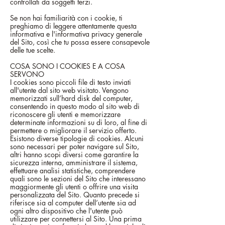
controllati da soggetti terzi.
Se non hai familiarità con i cookie, ti
preghiamo di leggere attentamente questa
informativa e l'informativa privacy generale
del Sito, così che tu possa essere consapevole
delle tue scelte.
COSA SONO I COOKIES E A COSA
SERVONO
I cookies sono piccoli file di testo inviati
all'utente dal sito web visitato. Vengono
memorizzati sull’hard disk del computer,
consentendo in questo modo al sito web di
riconoscere gli utenti e memorizzare
determinate informazioni su di loro, al fine di
permettere o migliorare il servizio offerto.
Esistono diverse tipologie di cookies. Alcuni
sono necessari per poter navigare sul Sito,
altri hanno scopi diversi come garantire la
sicurezza interna, amministrare il sistema,
effettuare analisi statistiche, comprendere
quali sono le sezioni del Sito che interessano
maggiormente gli utenti o offrire una visita
personalizzata del Sito. Quanto precede si
riferisce sia al computer dell’utente sia ad
ogni altro dispositivo che l'utente può
utilizzare per connettersi al Sito. Una prima