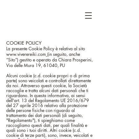
COOKIE POLICY
La
presente Cookie Policy è relativa al sito
www.viverereiki.com
(in seguito, anche
“Sito”) gestito e operato da Chiara Prosperini,
Via delle Mura 19, 61040, PU
Alcuni cookie (c.d. cookie propri o di prima
parte) sono veicolati e controllati direttamente
da noi. Attraverso questi cookie, la Società
raccoglie e tratta alcuni dati personali che ti
riguardano. In questa informativa, ai sensi
dell'art. 13 del Regolamento UE 2016/679
del 27 aprile 2016 relativo alla protezione
delle persone fisiche con riguardo al
trattamento dei dati personali (di seguito,
"Regolamento"), ti spieghiamo come
raccogliamo questi dati, per quali finalità e
quali sono i tuoi diritti. Altri cookie (c.d.
cookie di terze parti), sono, invece, veicolati e